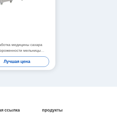
ботка медицины сахара
ороженности мельницы
лифовального станка
Лучшая цена
оизмельченного порошка
Пульверизер
я ссылка
продукты