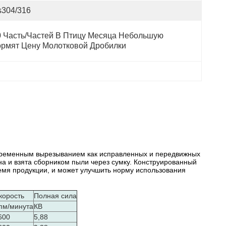
s304/316
0 Часть/частей В Птицу Месяца Небольшую 
ормят Цену Молотковой Дробилки
овременным вырезыванием как исправленных и передвижных
на и взята сборником пыли через сумку. Конструированный
емя продукции, и может улучшить норму использования
корость
Полная сила
пм/минута
КВ
600
5,88