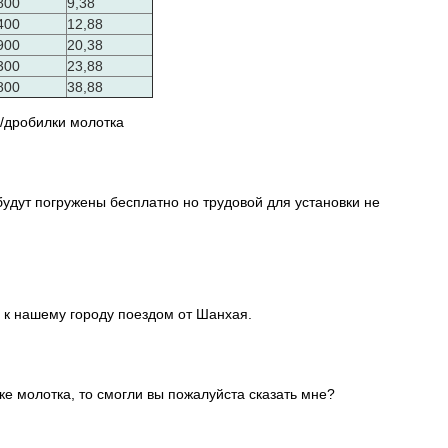
800
9,38
400
12,88
900
20,38
300
23,88
800
38,88
/дробилки молотка
будут погружены бесплатно но трудовой для установки не
ь к нашему городу поездом от Шанхая.
е молотка, то смогли вы пожалуйста сказать мне?