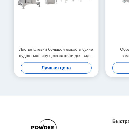
Листья Стевии большой емкости сухие
Обра
пудрят машину цеха заточки для видов
зам
специй
ш
Лучшая цена
тонк
Быстра