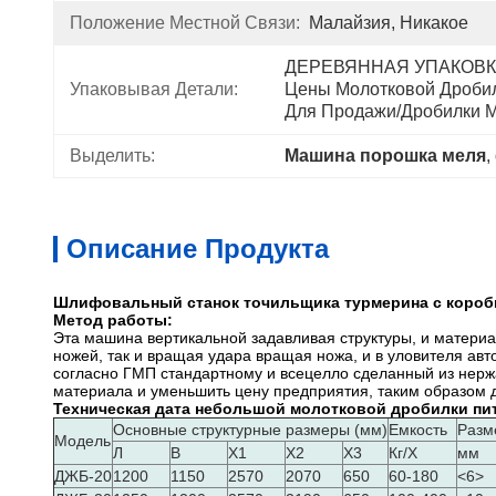
Положение Местной Связи:
Малайзия, Никакое
ДЕРЕВЯННАЯ УПАКОВКА
Упаковывая Детали:
Цены Молотковой Дробил
Для Продажи/дробилки 
Выделить:
Машина порошка меля
, 
Описание Продукта
Шлифовальный станок точильщика турмерина с короб
Метод работы:
Эта машина вертикальной задавливая структуры, и матери
ножей, так и вращая удара вращая ножа, и в уловителя ав
согласно ГМП стандартному и всецелло сделанный из нерж
материала и уменьшить цену предприятия, таким образом
Техническая дата небольшой молотковой дробилки пи
Основные структурные размеры (мм)
Емкость
Разм
Модель
Л
В
Х1
Х2
Х3
Кг/Х
мм
ДЖБ-20
1200
1150
2570
2070
650
60-180
<6>