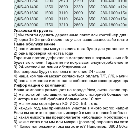
ДЖБ-30
1250
1200
2570
2190
650
100-400
<10>
ДЖБ-40
1400
1350
2890
2230
650
200-800
<12>
ДЖБ-50
1600
1500
3110
2600
650
280-1000
<15>
ДЖБ-60
1800
1600
3110
2640
650
300-1200
<15>
ДЖБ-80
2000
1750
3210
2860
650
400-1800
<20>
Упаковка & грузить
1)Мы смогли сделать деревянные пакет или контейнер для
2)через 15-35 дней после получают ваше авансовыйо плат
Наше обслуживание
1) наши инженеры могут сваливать за бугор для установки
2) одна проверка качества года
Гарантия против дефектов в материалах и воркманьшип обор
будет включенн. Гарантия не покрывает злоупотребление и
3) 24-часовой на линии обслуживании
Все вопросы будут отвечены в течение 24 часов
4) наша компания может согласиться оплата Т/Т, Л/К, нали
5) наша компания имеет наши собственные экспортируя пр
Информация о компании:
Наша компания размещает на городе Укси, очень около горо
1) мы золотой поставщик на алибаба с историей больше чем
И история нашей фабрики больше чем 10 лет.
2) мы имеем сертификат КЭ, ИСО, БВ… етк.
3) каждый год, мы принимаем участие в много экспо: напр
Если вы хотите отправлять инкврий в меня о нашей неболь
1) какая емкость вы предполагаете небольшой молотковой д
3) какие сетка или мм или микрон (размер) порошка вы хот
4 ) Какое напряжение тока вы хотите? Например, 380В 50хз