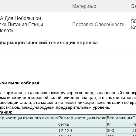
Материал:
S
 Для Небольшой 
5
ки Питания Птицы 
Поставка Способности:
К
Молотк
фармацевтический точильщик порошка
кой пыли собирая
ал кормится в задавливая камеру через хоппер, задавленный одн
томатически под маховой силой влияния вращая, и пыль фильтрова
авеющей стали, эта машина не имеет никакую пыль летания во вр
 достигающ международный предварительный уровень.
тания:
ер частицы входного сигнала
Размер частицы выхода
Вес машины
С
сетка
Кг
Р
12-120
300
4