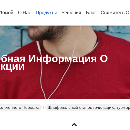
Домой
О Нас
Продукты
Решения
Блог
Свяжитесь С
бная Информация О
кции
ельченного Порошка
Шлифовальный станок точильщика турмер
тонкоизмельченного порошка