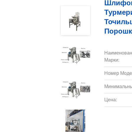
Шлифов
Турмер
Точиль
Порошк
Наименован
Марки:
Номер Моде
Минимальны
Цена: