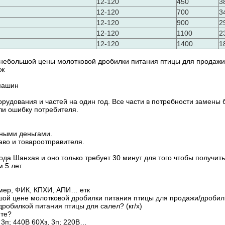
12-120
450
3
12-120
700
3
12-120
900
2
12-120
1100
2
12-120
1400
1
 небольшой цены молотковой дробилки питания птицы для продажи
еж
 машин
удования и частей на один год. Все части в потребности замены 
ли ошибку потребителя.
чными деньгами.
аво и товароотправителя.
да Шанхая и оно только требует 30 минут для того чтобы получит
 5 лет.
имер, ФИК, КПХИ, АПИ… етк
шой цене молотковой дробилки питания птицы для продажи/дробилк
робилкой питания птицы для салел? (кг/х)
ите?
 3п; 440В 60Хз, 3п; 220В…