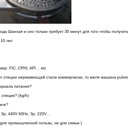
ода Шанхая и оно только требует 30 минут для того чтобы получит
10 лет.
мер: FIC, CPHI, API… etc
zer специи нержавеющей стали коммерчески, то меля машина pulver
териала питания?
специи? (kg/h)
тите?
 3p; 440V 60Hz, 3p; 220V…
 для промышленной пользы, не для семьи.)