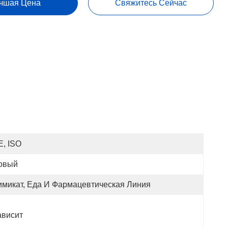
чшая Цена
Свяжитесь Сейчас
E, ISO
овый
имикат, Еда И Фармацевтическая Линия
ависит