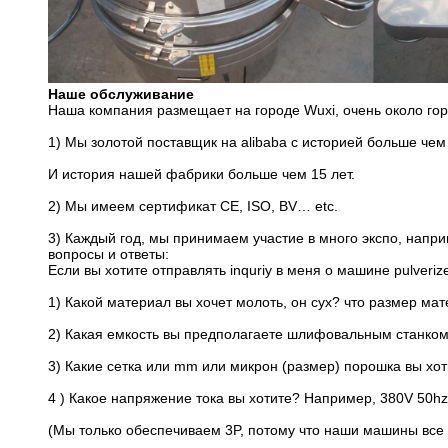
Наше обслуживание
Наша компания размещает на городе Wuxi, очень около гор
1) Мы золотой поставщик на alibaba с историей больше чем 
И история нашей фабрики больше чем 15 лет.
2) Мы имеем сертификат CE, ISO, BV… etc.
3) Каждый год, мы принимаем участие в много экспо, напри
вопросы и ответы:
Если вы хотите отправлять inquriy в меня о машине pulveri
1) Какой материал вы хочет молоть, он сух? что размер ма
2) Какая емкость вы предполагаете шлифовальным станком 
3) Какие сетка или mm или микрон (размер) порошка вы хо
4 ) Какое напряжение тока вы хотите? Например, 380V 50hz
(Мы только обеспечиваем 3P, потому что наши машины все