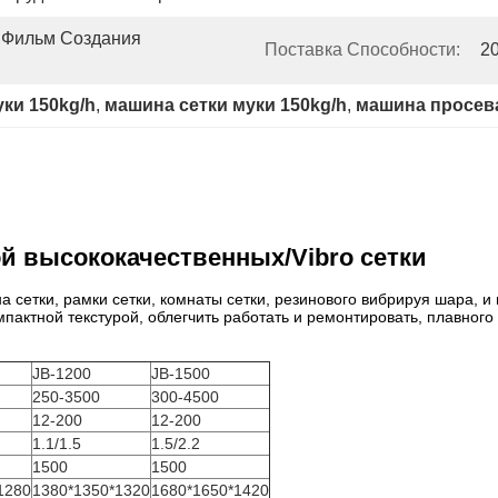
Фильм Создания 
Поставка Способности:
2
ки 150kg/h
, 
машина сетки муки 150kg/h
, 
машина просева
й высококачественных/Vibro сетки
 сетки, рамки сетки, комнаты сетки, резинового вибрируя шара, и
омпактной текстурой, облегчить работать и ремонтировать, плавно
JB-1200
JB-1500
250-3500
300-4500
12-200
12-200
1.1/1.5
1.5/2.2
1500
1500
1280
1380*1350*1320
1680*1650*1420