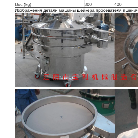
Вес (kg)
300
400
Изображения детали машины шейкера просевателя пшенич