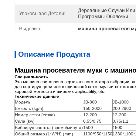
Деревянные Случаи Или 
Упаковывая Детали:
Программы-Оболочки
Выделить:
машина просевателя му
Описание Продукта
Машина просевателя муки с машино
Специальность
Эта машина составлена вертикального мотора вибрации, дна
для сортируя цели или в одиночной сетке мульти-сеток с к
хорошей мелкости и широких applicablity, etc.
Технические данные
Модель
JB-800
JB-1000
Емкость (kg/h)
150-2000
200-2900
Номер сетки (сетка)
12-200
12-200
Сила (kw)
0.55/0.75
0.75/1.1
Вибрируя частота (время/минута)
1500
1500
Общий размер (L*W*H) (mm)
1100*950*1150
1330*1100*