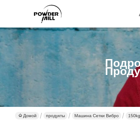
Подро
Проду
Домой
продукты
Машина Сетки Вибро
150kg