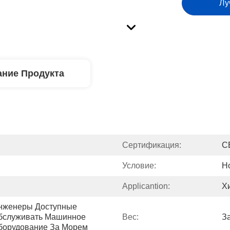
Лу
ние Продукта
Сертификация:
C
Условие:
Н
Applicantion:
Х
нженеры Доступные 
бслуживать Машинное 
Вес:
З
борудование За Морем