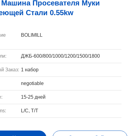
H Машина Просевателя Муки
еющей Стали 0.55kw
ие
BOLIMILL
ли:
ДЖБ-600/800/1000/1200/1500/1800
й Заказ:
1 набор
negotiable
e:
15-25 дней
ms:
L/C, T/T