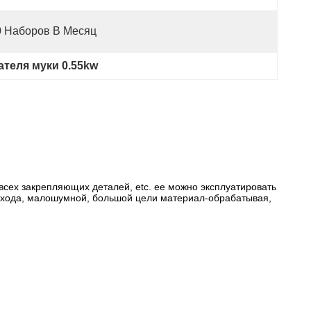
0 Наборов В Месяц
теля муки 0.55kw
 всех закрепляющих деталей, etc. ее можно эксплуатировать
го хода, малошумной, большой цели материал-обрабатывая,