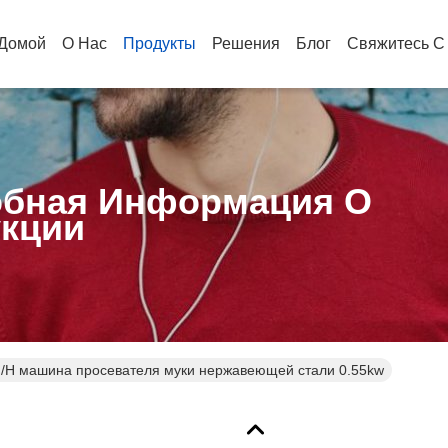
Домой
О Нас
Продукты
Решения
Блог
Свяжитесь С
бная Информация О
кции
/H машина просевателя муки нержавеющей стали 0.55kw