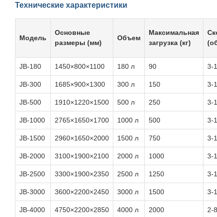
Технические характеристики
Основные
Максимальная
Ск
Модель
Объем
размеры (мм)
загрузка (кг)
(о
JB-180
1450×800×1100
180 л
90
3-
JB-300
1685×900×1300
300 л
150
3-
JB-500
1910×1220×1500
500 л
250
3-
JB-1000
2765×1650×1700
1000 л
500
3-
JB-1500
2960×1650×2000
1500 л
750
3-
JB-2000
3100×1900×2100
2000 л
1000
3-
JB-2500
3300×1900×2350
2500 л
1250
3-
JB-3000
3600×2200×2450
3000 л
1500
3-
JB-4000
4750×2200×2850
4000 л
2000
2-