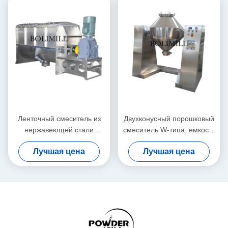
Ленточный смеситель из
Двухконусный порошковый
нержавеющей стали
смеситель W-типа, емкость
емкостью 3000 л с
3000 л, скорость 3-12 об/
Лучшая цена
Лучшая цена
напряжением 220-660 В и
мин, напряжение 220-660
мощностью 22 кВт для
В
промышленного
смешивания порошков