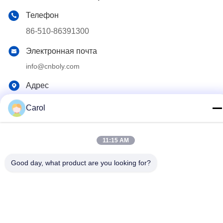
Телефон
86-510-86391300
Электронная почта
info@cnboly.com
Адрес
Дорога Но.9 Синда, город Джянгин городка Жутанг,
Carol
провинция Цзянсу
11:15 AM
Политика конфиденциальности
|
Карта сайта
Китай хорошо. Качество шлифовальный станок
Good day, what product are you looking for?
тонкоизмельченного порошка Доставщик. 2020-2026 Jiangyin
Baoli Machinery Manufacturing Co., Ltd. Все. Все права
защищены.