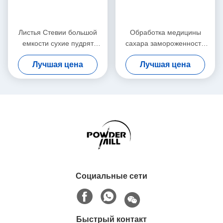
Листья Стевии большой
Обработка медицины
емкости сухие пудрят
сахара замороженности
машину цеха заточки для
мельницы шлифовального
Лучшая цена
Лучшая цена
видов специй
станка тонкоизмельченного
порошка Пульверизер
Социальные сети
Быстрый контакт