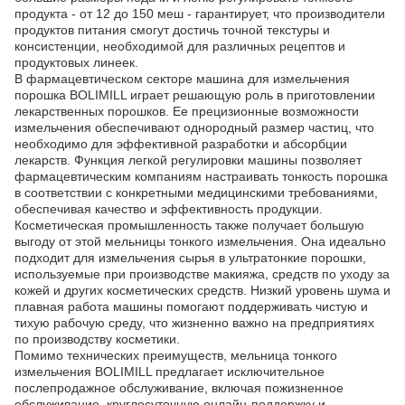
продукта - от 12 до 150 меш - гарантирует, что производители
продуктов питания смогут достичь точной текстуры и
консистенции, необходимой для различных рецептов и
продуктовых линеек.
В фармацевтическом секторе машина для измельчения
порошка BOLIMILL играет решающую роль в приготовлении
лекарственных порошков. Ее прецизионные возможности
измельчения обеспечивают однородный размер частиц, что
необходимо для эффективной разработки и абсорбции
лекарств. Функция легкой регулировки машины позволяет
фармацевтическим компаниям настраивать тонкость порошка
в соответствии с конкретными медицинскими требованиями,
обеспечивая качество и эффективность продукции.
Косметическая промышленность также получает большую
выгоду от этой мельницы тонкого измельчения. Она идеально
подходит для измельчения сырья в ультратонкие порошки,
используемые при производстве макияжа, средств по уходу за
кожей и других косметических средств. Низкий уровень шума и
плавная работа машины помогают поддерживать чистую и
тихую рабочую среду, что жизненно важно на предприятиях
по производству косметики.
Помимо технических преимуществ, мельница тонкого
измельчения BOLIMILL предлагает исключительное
послепродажное обслуживание, включая пожизненное
обслуживание, круглосуточную онлайн-поддержку и