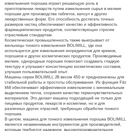
измельчения порошка играет решающую роль в
приготовлении лекарств путем измельчения сырья в мелкие
порошки для производства таблеток, капсул и других
лекарственных форм. Его способность достигать точных
размеров частиц обеспечивает качество и эффективность
фармацевтических продуктов, соответствующих строгим
отраслевым стандартам.
Косметическая промышленность также выигрывает от
мельницы тонкого измельчения BOLIMILL, где она
используется для измельчения ингредиентов для кремов,
порошков и других косметических продуктов. Производимые
мелкие, однородные порошки помогают создавать гладкую
текстуру и улучшают консистенцию косметических составов,
улучшая пользовательский опыт.
Машины серии BOLIMILL JB весом 450 кг предназначены для
стабильной работы и простоты обслуживания. Их функция Fitz
Mill обеспечивает эффективное измельчение с минимальным
выделением тепла, сохраняя качество термочувствительных
материалов. Это делает машину подходящей не только для
пищевых продуктов, лекарств и косметики, но и для
различных других отраслей, требующих обработки тонкого
порошка.
В целом, машина для тонкого измельчения порошка BOLIMILL
является незаменимым инструментом для производителей,
которым требуется надежное, высокопроизводительное