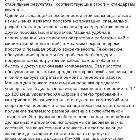
стабильные результаты, соответствующие строгим стандартам
качества.
Одной из выдающихся особенностей этой мельницы тонкого
измельчения является простота эксплуатации, специально
разработанная для использования при переработке риса и
других порошковых материалов. Машина удобна в
использовании, что позволяет операторам работать с ней с
минимальной подготовкой, тем самым сокращая время
простоя и повышая общую эффективность. Техническое
обслуживание простое и беспроблемное благодаря
продуманной конструктивной схеме, которая облегчает
быстрый доступ к ключевым компонентам. Эта простота
обслуживания не только продлевает срок службы машины, но
и минимизирует затраты на ремонт и перебои в работе.
Машина для тонкого измельчения порошка предлагает
универсальный диапазон размеров выходного отверстия от 12
до 120 меш, удовлетворяя широкий спектр требований к
материалам. Независимо от того, нужен ли вам грубый или
сверхтонкий порошок, эта мельница может быть настроена на
получение желаемого размера частиц с исключительной
точностью. Эта функция особенно полезна для переработки
деликатных материалов, используемых в аюрведических
составах, где консистенция и тонкость имеют решающее
значение для эффективности и качества продукта.
Функционируя как мельница Fitz Mill, машина использует