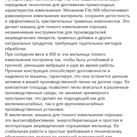
передовые технологии для достижения превосходных
характеристик измельчения. Механизм Fitz Mill обеспечивает
равномерное измельчение материала, сохраняя целостность
и эффективность чувствительных травяных компонентов. Это
делает машину для тонкого измельчения порошка
незаменимым инструментом для производителей
аюрведических лекарств, травяных добавок и других
натуральных продуктов, требующих тщательных методов
обработки.
При солидном весе в 450 кг эта мельница тонкого
измельчения построена так, чтобы быть устойчивой и
прочной, уменьшая вибрации и шум во время работы.
Прочная конструкция способствует долговечности и
надежности машины, гарантируя, что она останется ценным
активом в вашей производственной линии на долгие годы. Ее
компактная площадь позволяет легко вписаться в различные
производственные среды, не занимая чрезмерного
пространства, что делает ее подходящей как для
мелкомасштабных, так и для крупномасштабных
производственных установок.
В заключение, машина для тонкого измельчения порошка -
это высокоэффективная, энергосберегающая и простая в
эксплуатации аюрведическая порошковая мельница. Ее
стабильная работа и простые требования к техническому
обслуживанию делают ее отличной инвестицией для