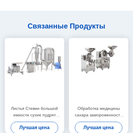
Связанные Продукты
Листья Стевии большой
Обработка медицины
емкости сухие пудрят
сахара замороженности
машину цеха заточки для
мельницы шлифовального
Лучшая цена
Лучшая цена
видов специй
станка тонкоизмельченного