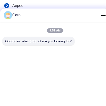
Адрес
Дорога Но.9 Синда, город Джянгин городка Жутанг,
Carol
провинция Цзянсу
9:52 AM
Политика конфиденциальности
|
Карта сайта
Good day, what product are you looking for?
Китай хорошо. Качество шлифовальный станок
тонкоизмельченного порошка Доставщик. 2020-2026 Jiangyin
Baoli Machinery Manufacturing Co., Ltd. Все. Все права
защищены.