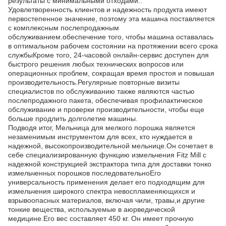
результаты с минимальными отходами..
Удовлетворенность клиентов и надежность продукта имеют
первостепенное значение, поэтому эта машина поставляется
с комплексным послепродажным
обслуживанием.обеспечение того, чтобы машина оставалась
в оптимальном рабочем состоянии на протяжении всего срока
службыКроме того, 24-часовой онлайн-сервис доступен для
быстрого решения любых технических вопросов или
операционных проблем, сокращая время простоя и повышая
производительность.Регулярные повторные визиты
специалистов по обслуживанию также являются частью
послепродажного пакета, обеспечивая профилактическое
обслуживание и проверки производительности, чтобы еще
больше продлить долголетие машины.
Подводя итог, Мельница для мелкого порошка является
незаменимым инструментом для всех, кто нуждается в
надежной, высокопроизводительной мельнице.Он сочетает в
себе специализированную функцию измельчения Fitz Mill с
надежной конструкцией экстрактора типа для доставки тонко
измельченных порошков последовательноЕго
универсальность применения делает его подходящим для
измельчения широкого спектра невоспламеняющихся и
взрывоопасных материалов, включая чили, травы,и другие
тонкие вещества, используемые в аюрведической
медицине.Его вес составляет 450 кг. Он имеет прочную