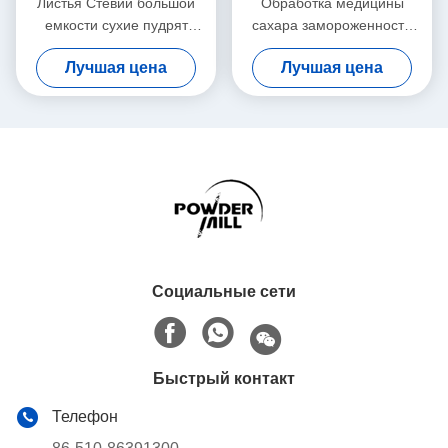
Листья Стевии большой
Обработка медицины
емкости сухие пудрят
сахара замороженности
машину цеха заточки для
мельницы шлифовального
Лучшая цена
Лучшая цена
видов специй
станка тонкоизмельченного
порошка Пульверизер
Социальные сети
Быстрый контакт
Телефон