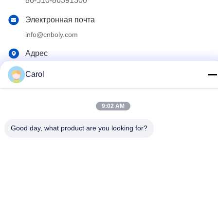
86-510-86391300
Электронная почта
info@cnboly.com
Адрес
Дорога Но.9 Синда, город Джянгин городка Жутанг,
Carol
провинция Цзянсу
9:02 AM
Политика конфиденциальности
|
Карта сайта
Китай хорошо. Качество шлифовальный станок
Good day, what product are you looking for?
тонкоизмельченного порошка Доставщик. 2020-2026 Jiangyin
Baoli Machinery Manufacturing Co., Ltd. Все. Все права
защищены.